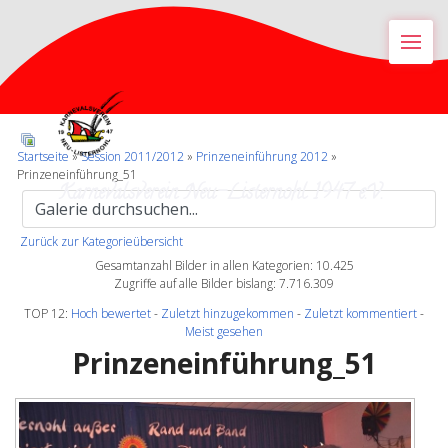
M
Startseite
»
Session 2011/2012
»
Prinzeneinführung 2012
»
Prinzeneinführung_51
Karnevalsverein Neu-Listernohl 1947 e.V.
Zurück zur Kategorieübersicht
Gesamtanzahl Bilder in allen Kategorien: 10.425
Zugriffe auf alle Bilder bislang: 7.716.309
TOP 12:
Hoch bewertet
-
Zuletzt hinzugekommen
-
Zuletzt kommentiert
-
Meist gesehen
Prinzeneinführung_51