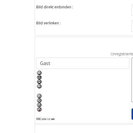
Bild direkt einbinden :
Bild verlinken :
Unregistriert
BBCode ist
an