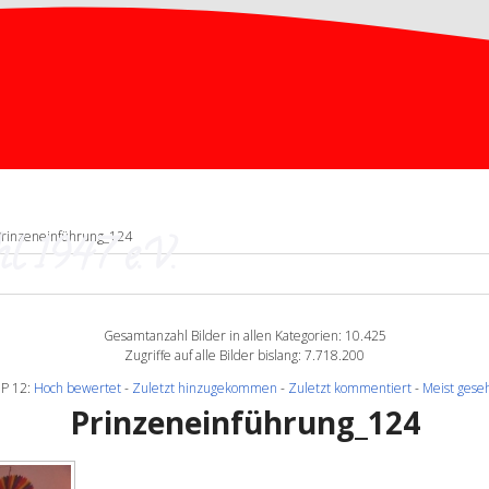
l 1947 e.V.
Prinzeneinführung_124
Gesamtanzahl Bilder in allen Kategorien: 10.425
Zugriffe auf alle Bilder bislang: 7.718.200
P 12:
Hoch bewertet
-
Zuletzt hinzugekommen
-
Zuletzt kommentiert
-
Meist gese
Prinzeneinführung_124