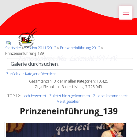
M
Startseite
»
Session 2011/2012
»
Prinzeneinführung 2012
»
Prinzeneinführung_139
Karnevalsverein Neu-Listernohl 1947 e.V.
Zurück zur Kategorieübersicht
Gesamtanzahl Bilder in allen Kategorien: 10.425
Zugriffe auf alle Bilder bislang: 7.725.049
TOP 12:
Hoch bewertet
-
Zuletzt hinzugekommen
-
Zuletzt kommentiert
-
Meist gesehen
Prinzeneinführung_139