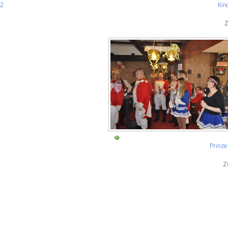
12
Kin
Z
Prinz
Z