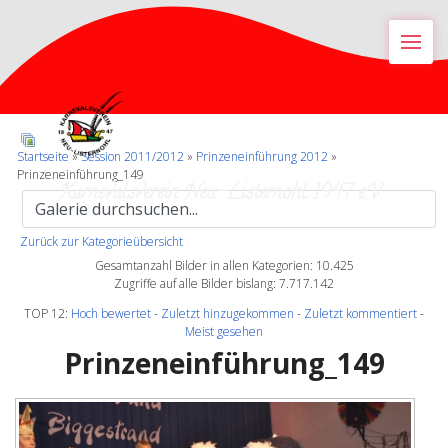
M
Startseite
»
Session 2011/2012
»
Prinzeneinführung 2012
»
Prinzeneinführung_149
Karnevalsverein Neu-Listernohl 1947 e.V.
Zurück zur Kategorieübersicht
Gesamtanzahl Bilder in allen Kategorien: 10.425
Zugriffe auf alle Bilder bislang: 7.717.142
TOP 12:
Hoch bewertet
-
Zuletzt hinzugekommen
-
Zuletzt kommentiert
-
Meist gesehen
Prinzeneinführung_149