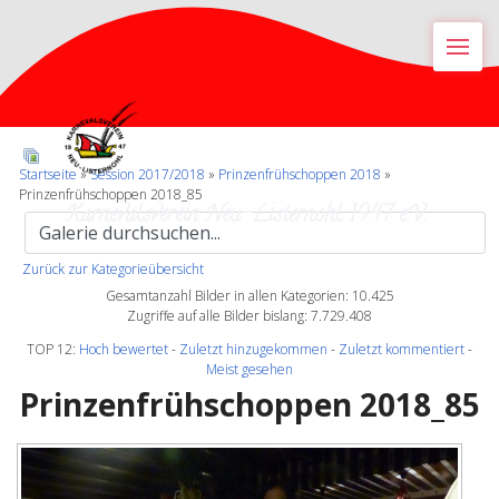
M
Startseite
»
Session 2017/2018
»
Prinzenfrühschoppen 2018
»
Prinzenfrühschoppen 2018_85
Karnevalsverein Neu-Listernohl 1947 e.V.
Zurück zur Kategorieübersicht
Gesamtanzahl Bilder in allen Kategorien: 10.425
Zugriffe auf alle Bilder bislang: 7.729.408
TOP 12:
Hoch bewertet
-
Zuletzt hinzugekommen
-
Zuletzt kommentiert
-
Meist gesehen
Prinzenfrühschoppen 2018_85