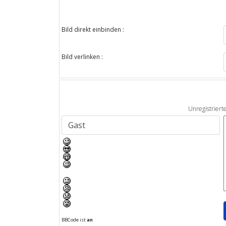
Bild direkt einbinden :
Bild verlinken :
Unregistriert
BBCode ist
an