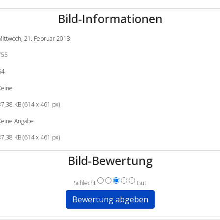
Bild-Informationen
Mittwoch, 21. Februar 2018
755
64
Keine
87,38 KB (614 x 461 px)
Keine Angabe
87,38 KB (614 x 461 px)
Bild-Bewertung
Schlecht
Gut