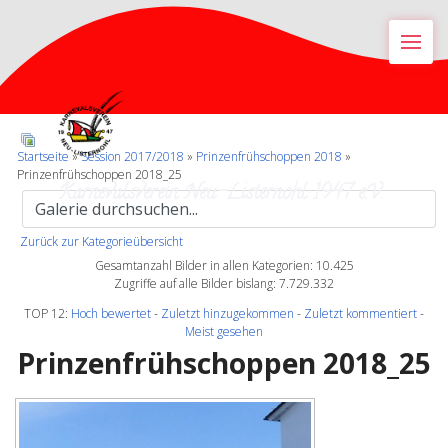
M
Startseite
»
Session 2017/2018
»
Prinzenfrühschoppen 2018
»
Prinzenfrühschoppen 2018_25
Karnevalsverein Neu-Listernohl 1947 e.V.
Zurück zur Kategorieübersicht
Gesamtanzahl Bilder in allen Kategorien: 10.425
Zugriffe auf alle Bilder bislang: 7.729.332
TOP 12:
Hoch bewertet
-
Zuletzt hinzugekommen
-
Zuletzt kommentiert
-
Meist gesehen
Prinzenfrühschoppen 2018_25