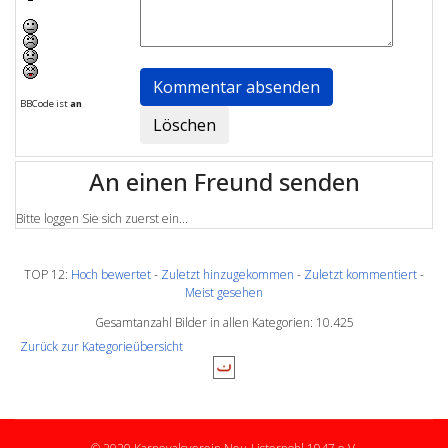
BBCode ist
an
An einen Freund senden
Bitte loggen Sie sich zuerst ein...
TOP 12:
Hoch bewertet
-
Zuletzt hinzugekommen
-
Zuletzt kommentiert
-
Meist gesehen
Gesamtanzahl Bilder in allen Kategorien: 10.425
Zurück zur Kategorieübersicht