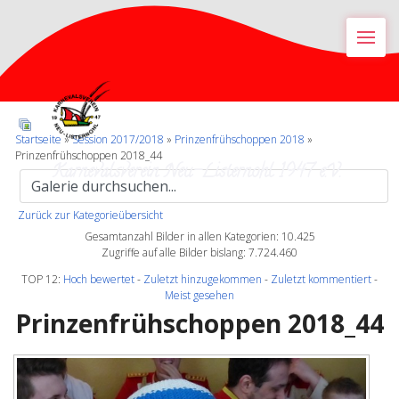
M
Startseite
»
Session 2017/2018
»
Prinzenfrühschoppen 2018
»
Prinzenfrühschoppen 2018_44
Karnevalsverein Neu-Listernohl 1947 e.V.
Zurück zur Kategorieübersicht
Gesamtanzahl Bilder in allen Kategorien: 10.425
Zugriffe auf alle Bilder bislang: 7.724.460
TOP 12:
Hoch bewertet
-
Zuletzt hinzugekommen
-
Zuletzt kommentiert
-
Meist gesehen
Prinzenfrühschoppen 2018_44