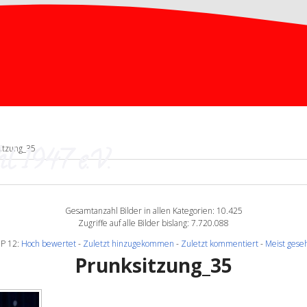
l 1947 e.V.
itzung_35
Gesamtanzahl Bilder in allen Kategorien: 10.425
Zugriffe auf alle Bilder bislang: 7.720.088
P 12:
Hoch bewertet
-
Zuletzt hinzugekommen
-
Zuletzt kommentiert
-
Meist gese
Prunksitzung_35