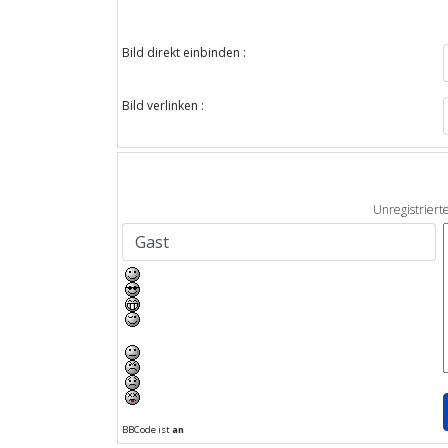
Bild direkt einbinden :
Bild verlinken :
Unregistriert
BBCode ist
an