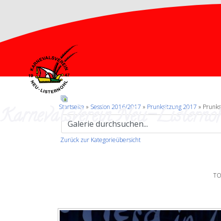
Karnevalsverein Neu-Listernoh
Startseite
»
Session 2016/2017
»
Prunksitzung 2017
» Prunks
Zurück zur Kategorieübersicht
TO