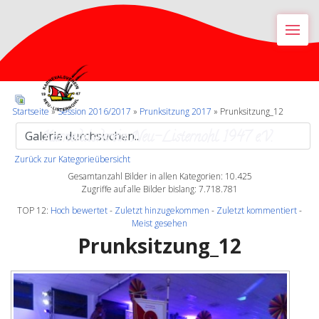
M
Startseite
»
Session 2016/2017
»
Prunksitzung 2017
» Prunksitzung_12
Karnevalsverein Neu-Listernohl 1947 e.V.
Zurück zur Kategorieübersicht
Gesamtanzahl Bilder in allen Kategorien: 10.425
Zugriffe auf alle Bilder bislang: 7.718.781
TOP 12:
Hoch bewertet
-
Zuletzt hinzugekommen
-
Zuletzt kommentiert
-
Meist gesehen
Prunksitzung_12