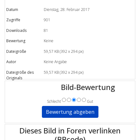
Datum
Dienstag, 28. Februar 2017
Zugriffe
901
Downloads
81
Bewertung
Keine
Dateigröße
59,57 KB (392 x 294 px)
Autor
Keine Angabe
Dateigröße des
59,57 KB (392 x 294 px)
Originals
Bild-Bewertung
Schlecht
Gut
Dieses Bild in Foren verlinken
(BBcode)