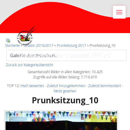
M
Startseite
»
Session 2016/2017
»
Prunksitzung 2017
» Prunksitzung_10
Karnevalsverein Neu-Listernohl 1947 e.V.
Zurück zur Kategorieübersicht
Gesamtanzahl Bilder in allen Kategorien: 10.425
Zugriffe auf alle Bilder bislang: 7.716.619
TOP 12:
Hoch bewertet
-
Zuletzt hinzugekommen
-
Zuletzt kommentiert
-
Meist gesehen
Prunksitzung_10