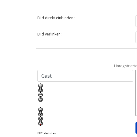
Bild direkt einbinden :
Bild verlinken :
Unregistriert
BBCode ist
an