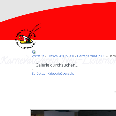
Karnevalsverein Neu-Listernoh
Startseite
»
Session 2007/2008
»
Herrensitzung 2008
» Herr
Zurück zur Kategorieübersicht
TO