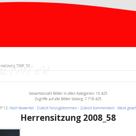
l 1947 e.V.
ensitzung 2008_58
Gesamtanzahl Bilder in allen Kategorien: 10.425
Zugriffe auf alle Bilder bislang: 7.718.425
P 12:
Hoch bewertet
-
Zuletzt hinzugekommen
-
Zuletzt kommentiert
-
Meist gese
Herrensitzung 2008_58