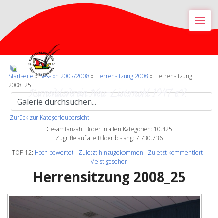
M
Startseite
»
Session 2007/2008
»
Herrensitzung 2008
» Herrensitzung
2008_25
Karnevalsverein Neu-Listernohl 1947 e.V.
Zurück zur Kategorieübersicht
Gesamtanzahl Bilder in allen Kategorien: 10.425
Zugriffe auf alle Bilder bislang: 7.730.736
TOP 12:
Hoch bewertet
-
Zuletzt hinzugekommen
-
Zuletzt kommentiert
-
Meist gesehen
Herrensitzung 2008_25