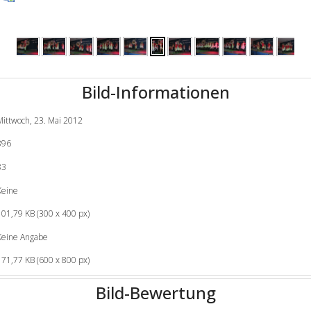
Bild-Informationen
Mittwoch, 23. Mai 2012
896
83
Keine
101,79 KB (300 x 400 px)
Keine Angabe
171,77 KB (600 x 800 px)
Bild-Bewertung