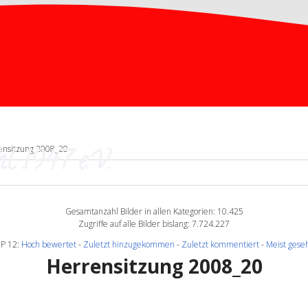
l 1947 e.V.
ensitzung 2008_20
Gesamtanzahl Bilder in allen Kategorien: 10.425
Zugriffe auf alle Bilder bislang: 7.724.227
P 12:
Hoch bewertet
-
Zuletzt hinzugekommen
-
Zuletzt kommentiert
-
Meist gese
Herrensitzung 2008_20