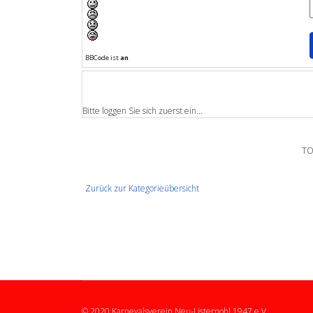
BBCode ist
an
Bitte loggen Sie sich zuerst ein...
TO
Zurück zur Kategorieübersicht
© 2020 Karnevalsverein Neu-Listernohl 1947 e.V.