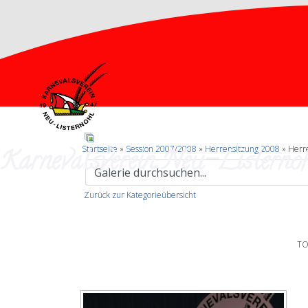
Karnevalsverein Neu-Listernoh
Startseite
»
Session 2007/2008
»
Herrensitzung 2008
» Herr
Zurück zur Kategorieübersicht
TO