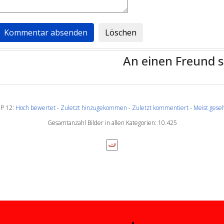
An einen Freund 
P 12:
Hoch bewertet
-
Zuletzt hinzugekommen
-
Zuletzt kommentiert
-
Meist gese
Gesamtanzahl Bilder in allen Kategorien: 10.425