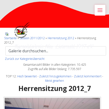
M
Startseite
»
Session 2011/2012
»
Herrensitzung 2012
» Herrensitzung
2012_7
Karnevalsverein Neu-Listernohl 1947 e.V.
Zurück zur Kategorieübersicht
Gesamtanzahl Bilder in allen Kategorien: 10.425
Zugriffe auf alle Bilder bislang: 7.735.597
TOP 12:
Hoch bewertet
-
Zuletzt hinzugekommen
-
Zuletzt kommentiert
-
Meist gesehen
Herrensitzung 2012_7