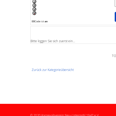
BBCode ist
an
Bitte loggen Sie sich zuerst ein...
TO
Zurück zur Kategorieübersicht
© 2020 Karnevalsverein Neu-Listernohl 1947 e.V.