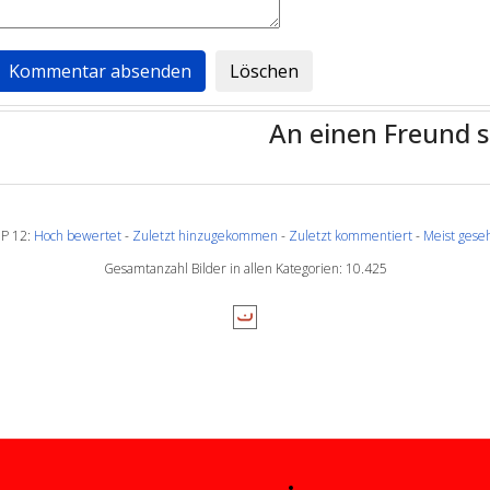
An einen Freund 
P 12:
Hoch bewertet
-
Zuletzt hinzugekommen
-
Zuletzt kommentiert
-
Meist gese
Gesamtanzahl Bilder in allen Kategorien: 10.425