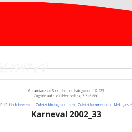
l 1947 e.V.
Gesamtanzahl Bilder in allen Kategorien: 10.425
Zugriffe auf alle Bilder bislang: 7.716.680
P 12:
Hoch bewertet
-
Zuletzt hinzugekommen
-
Zuletzt kommentiert
-
Meist gese
Karneval 2002_33