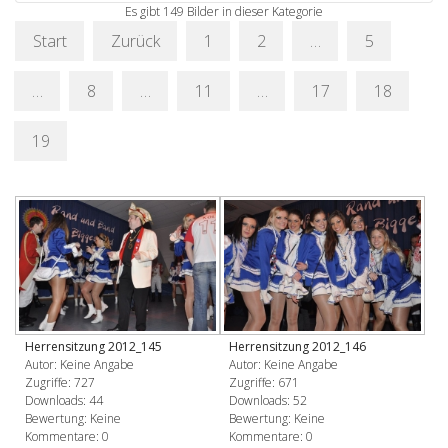
Es gibt 149 Bilder in dieser Kategorie
Start
Zurück
1
2
…
5
…
8
…
11
…
17
18
19
Herrensitzung 2012_145
Herrensitzung 2012_146
Autor: Keine Angabe
Autor: Keine Angabe
Zugriffe: 727
Zugriffe: 671
Downloads: 44
Downloads: 52
Bewertung: Keine
Bewertung: Keine
Kommentare: 0
Kommentare: 0