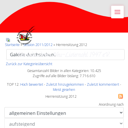
M
Startseite
»
Session 2011/2012
» Herrensitzung 2012
Karnevalsverein Neu-Listernohl 1947 e.V.
Zurück zur Kategorieübersicht
Gesamtanzahl Bilder in allen Kategorien: 10.425
Zugriffe auf alle Bilder bislang: 7.716.610
TOP 12:
Hoch bewertet
-
Zuletzt hinzugekommen
-
Zuletzt kommentiert
-
Meist gesehen
Herrensitzung 2012
Anordnung nach