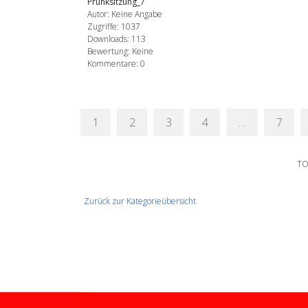
Prunksitzung_7
Autor: Keine Angabe
Zugriffe: 1037
Downloads: 113
Bewertung: Keine
Kommentare: 0
1
2
3
4
…
7
TO
Zurück zur Kategorieübersicht