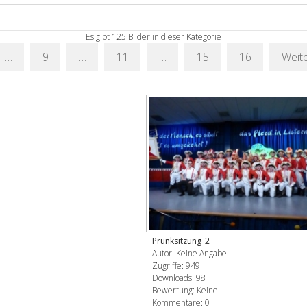
Es gibt 125 Bilder in dieser Kategorie
…
9
…
11
…
15
16
Weit
Prunksitzung_2
Autor: Keine Angabe
Zugriffe: 949
Downloads: 98
Bewertung: Keine
Kommentare: 0