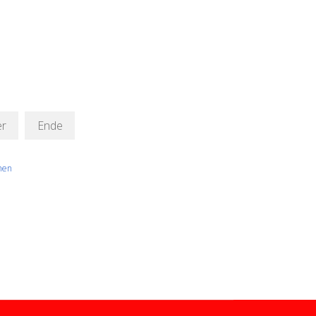
er
Ende
hen