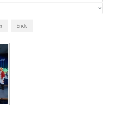
er
Ende