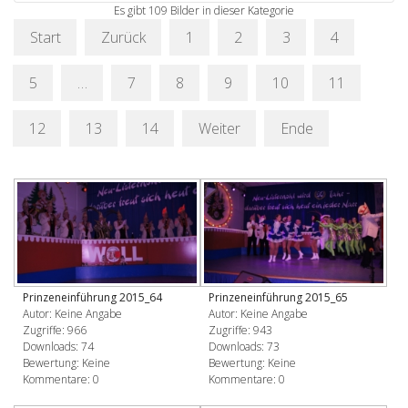
Es gibt 109 Bilder in dieser Kategorie
Start
Zurück
1
2
3
4
5
…
7
8
9
10
11
12
13
14
Weiter
Ende
Prinzeneinführung 2015_64
Prinzeneinführung 2015_65
Autor: Keine Angabe
Autor: Keine Angabe
Zugriffe: 966
Zugriffe: 943
Downloads: 74
Downloads: 73
Bewertung: Keine
Bewertung: Keine
Kommentare: 0
Kommentare: 0