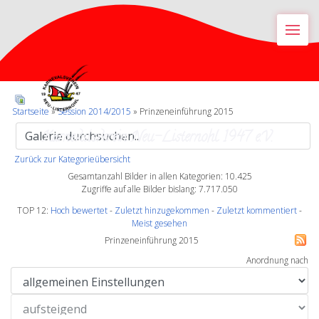
M
Startseite
»
Session 2014/2015
» Prinzeneinführung 2015
Karnevalsverein Neu-Listernohl 1947 e.V.
Zurück zur Kategorieübersicht
Gesamtanzahl Bilder in allen Kategorien: 10.425
Zugriffe auf alle Bilder bislang: 7.717.050
TOP 12:
Hoch bewertet
-
Zuletzt hinzugekommen
-
Zuletzt kommentiert
-
Meist gesehen
Prinzeneinführung 2015
Anordnung nach