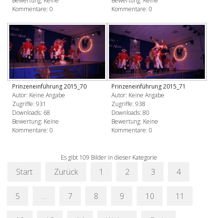
Bewertung: Keine
Bewertung: Keine
Kommentare: 0
Kommentare: 0
Prinzeneinführung 2015_70
Prinzeneinführung 2015_71
Autor: Keine Angabe
Autor: Keine Angabe
Zugriffe: 931
Zugriffe: 938
Downloads: 68
Downloads: 80
Bewertung: Keine
Bewertung: Keine
Kommentare: 0
Kommentare: 0
Es gibt 109 Bilder in dieser Kategorie
Start
Zurück
1
2
3
4
5
…
7
8
9
10
11